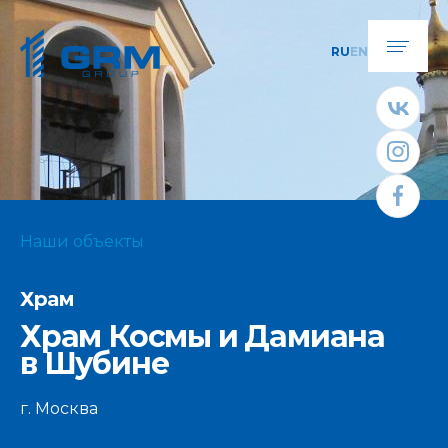
RU
EN
Наши объекты
Храм
Храм Космы и Дамиана
в Шубине
г. Москва