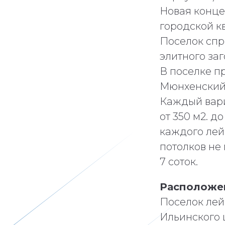
Новая конце
городской к
Поселок спр
элитного за
В поселке п
Мюнхенский,
Каждый вари
от 350 м2. д
каждого лей
потолков не
7 соток.
Расположен
Поселок лей
Ильинского 