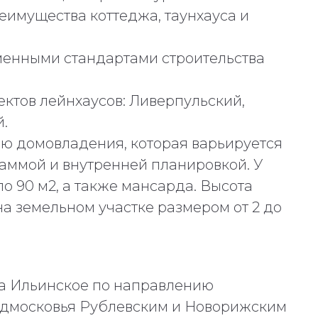
еимущества коттеджа, таунхауса и
менными стандартами строительства
ектов лейнхаусов: Ливерпульский,
.
ю домовладения, которая варьируется
 гаммой и внутренней планировкой. У
о 90 м2, а также мансарда. Высота
на земельном участке размером от 2 до
ла Ильинское по направлению
одмосковья Рублевским и Новорижским