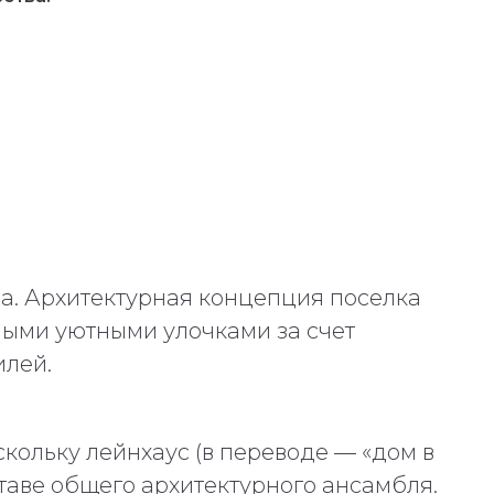
са. Архитектурная концепция поселка
ными уютными улочками за счет
илей.
кольку лейнхаус (в переводе — «дом в
таве общего архитектурного ансамбля.