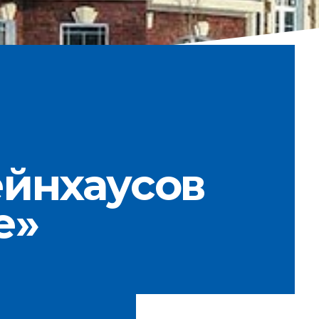
ейнхаусов
е»