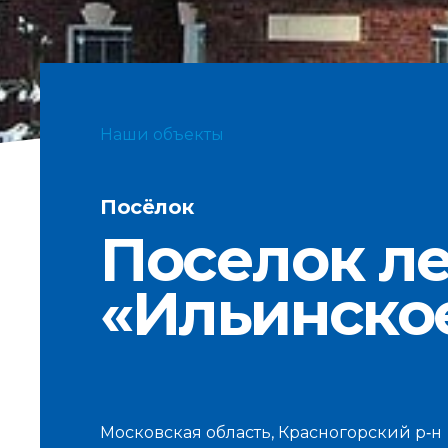
Наши объекты
Посёлок
Поселок л
«Ильинско
Московская область, Красногорский р‐н