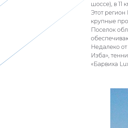
шоссе), в 11
Этот регион 
крупные про
Поселок обл
обеспечиваю
Недалеко от
Изба», тенни
«Барвиха Lux