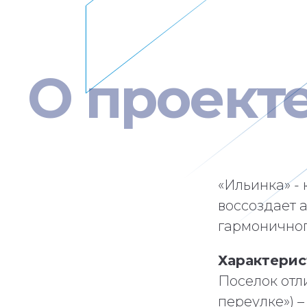
О
проект
«Ильинка» -
воссоздает 
гармоничног
Характерис
Поселок отл
переулке») 