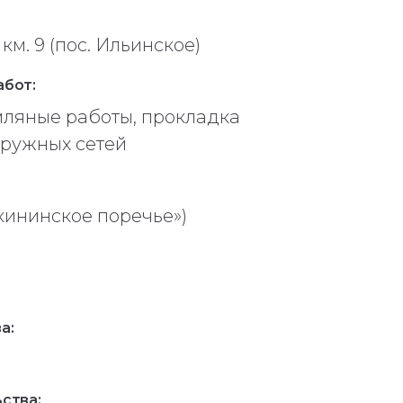
км. 9 (пос. Ильинское)
абот:
мляные работы, прокладка
аружных сетей
ининское поречье»)
а:
ства: