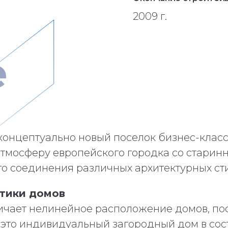
2009 г.
е
 концептуально новый поселок бизнес-клас
атмосферу европейского городка co старин
о соединения различных архитектурных ст
тики домов
ичает нелинейное расположение домов, пос
– это индивидуальный загородный дом в сос